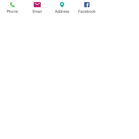
Phone
Email
Address
Facebook
Kommentare
Kommentar verfassen...
Kursangebot von
Mo - So:
laut
Stundenplan
Newsletter Abonieren / Subscribe