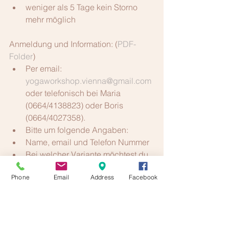
weniger als 5 Tage kein Storno 
mehr möglich 
Anmeldung und Information: (
PDF-
Folder
) 
Per email: 
yogaworkshop.vienna@gmail.com
oder telefonisch bei Maria 
(0664/4138823) oder Boris 
(0664/4027358).  
Bitte um folgende Angaben:  
​Name, email und Telefon Nummer  
Bei welcher Variante möchtest du 
mitmachen? -  WE-Workshop / 
Phone
Email
Address
Facebook
Mysore Woche oder Kombi   
BEACHTE: Bitte rechtzeitig anmelden; 
die Plätze sind begrenzt.
Account Details