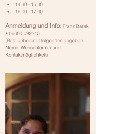
14.30 - 15.30
16.00 - 17.00
Anmeldung und Info:
 Franz Barak 
• 0660 5099215
(Bitte unbedingt folgendes angeben: 
Name
, 
Wunschtermin
 und 
Kontaktmöglichkeit
)