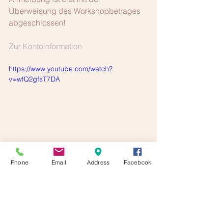
Überweisung des Workshopbetrages 
abgeschlossen!
Zur Kontoinformation
https://www.youtube.com/watch?
v=wfQ2gfsT7DA
Phone
Email
Address
Facebook
#Anfänger
#Workshop
#AnfängerWorkshop
#HOTNEWS