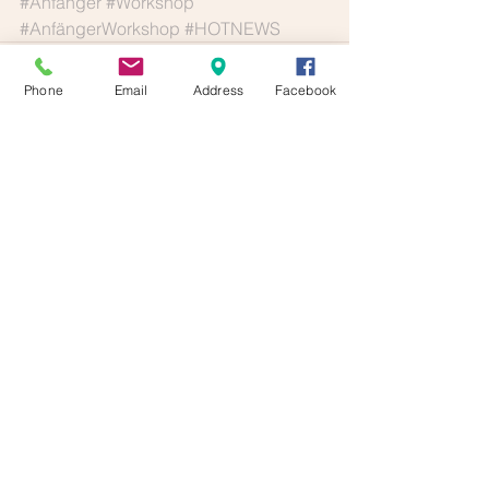
#Anfänger
#Workshop
#AnfängerWorkshop
#HOTNEWS
Phone
Email
Address
Facebook
Kommentare
Kommentar verfassen...
Kursangebot von
Mo - So:
laut
Stundenplan