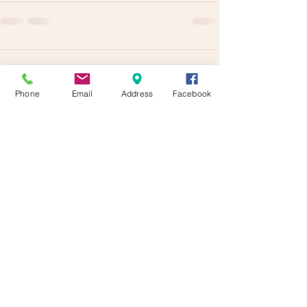
Kommentare
Phone
Email
Address
Facebook
Kommentar verfassen...
Kursangebot von
Mo - So:
laut
Stundenplan
Newsletter Abonieren / Subscribe